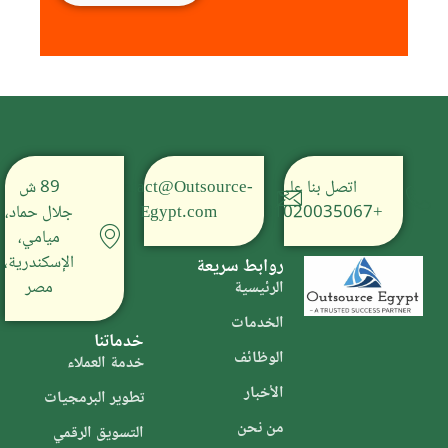
اتصل بنا على
Contact@Outsource-
89 ش
+201020035067
Egypt.com
جلال حماد،
ميامي،
الإسكندرية،
روابط سريعة
مصر
الرئيسية
الخدمات
خدماتنا
الوظائف
خدمة العملاء
الأخبار
تطوير البرمجيات
من نحن
التسويق الرقمي