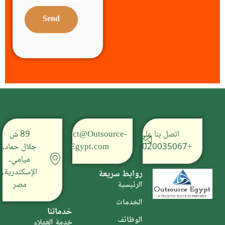
Send
اتصل بنا على
Contact@Outsource-
89 ش
+201020035067
Egypt.com
جلال حماد،
ميامي،
الإسكندرية،
روابط سريعة
مصر
الرئيسية
الخدمات
خدماتنا
الوظائف
خدمة العملاء